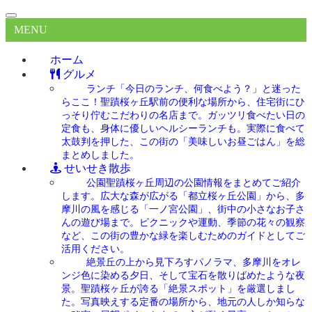
MENU
ホーム
グルメ
ランチ
「今日のランチ、何食べよう？」と迷った
らここ！聖蹟桜ヶ丘駅前の便利な場所から、住宅街にひ
っそり佇むこだわりの名店まで。ガッツリ食べたい日の
定食も、身体に優しいヘルシーランチも。実際に食べて
太鼓判を押した、この街の「美味しいお昼ごはん」を総
まとめしました。
せいせき散歩
公園
聖蹟桜ヶ丘周辺の公園情報をまとめてご紹介
します。広大な森が広がる「都立桜ヶ丘公園」から、多
摩川の風を感じる「一ノ宮公園」、街中の小さなお子さ
んの遊び場まで。ピクニックや運動、季節の花々の観察
など、この街の豊かな緑を楽しむためのガイドとしてご
活用ください。
絶景
丘の上から見下ろすパノラマ、多摩川をオレ
ンジ色に染める夕日、そして宝石を散りばめたような夜
景。聖蹟桜ヶ丘が誇る「絶景スポット」を厳選しまし
た。写真映えする定番の場所から、地元の人しか知らな