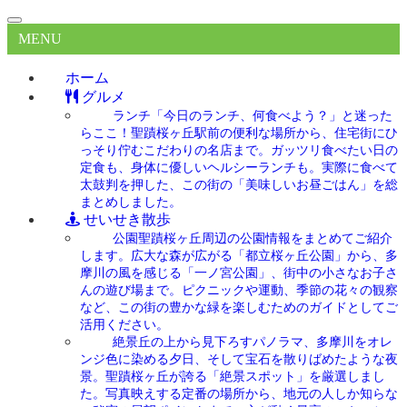
MENU
ホーム
グルメ
ランチ
「今日のランチ、何食べよう？」と迷った
らここ！聖蹟桜ヶ丘駅前の便利な場所から、住宅街にひ
っそり佇むこだわりの名店まで。ガッツリ食べたい日の
定食も、身体に優しいヘルシーランチも。実際に食べて
太鼓判を押した、この街の「美味しいお昼ごはん」を総
まとめしました。
せいせき散歩
公園
聖蹟桜ヶ丘周辺の公園情報をまとめてご紹介
します。広大な森が広がる「都立桜ヶ丘公園」から、多
摩川の風を感じる「一ノ宮公園」、街中の小さなお子さ
んの遊び場まで。ピクニックや運動、季節の花々の観察
など、この街の豊かな緑を楽しむためのガイドとしてご
活用ください。
絶景
丘の上から見下ろすパノラマ、多摩川をオレ
ンジ色に染める夕日、そして宝石を散りばめたような夜
景。聖蹟桜ヶ丘が誇る「絶景スポット」を厳選しまし
た。写真映えする定番の場所から、地元の人しか知らな