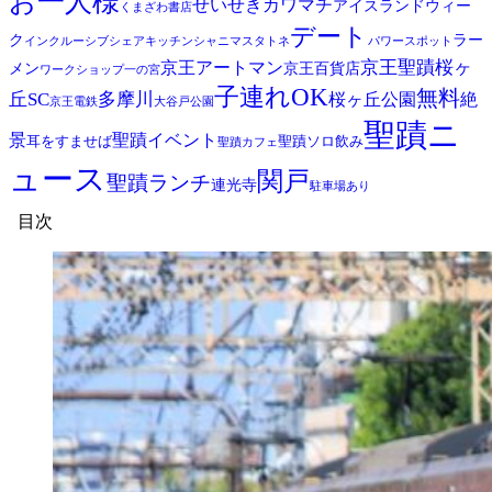
お一人様
せいせきカワマチ
アイスランドウィー
くまざわ書店
デート
ク
ラー
インクルーシブ
シェアキッチン
シャニマス
タトネ
パワースポット
京王聖蹟桜ヶ
京王アートマン
メン
京王百貨店
ワークショップ
一の宮
子連れOK
無料
丘SC
多摩川
桜ヶ丘公園
絶
京王電鉄
大谷戸公園
聖蹟ニ
景
聖蹟イベント
耳をすませば
聖蹟ソロ飲み
聖蹟カフェ
ュース
関戸
聖蹟ランチ
連光寺
駐車場あり
目次