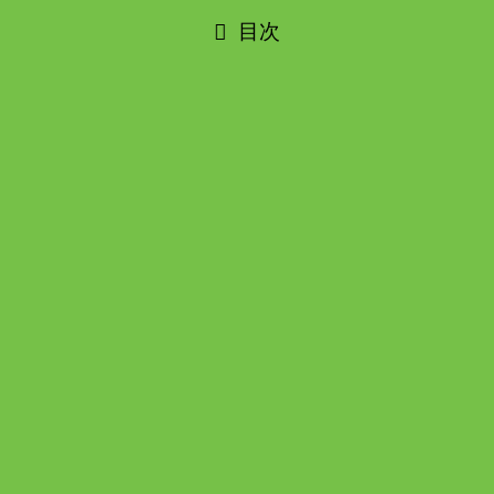
目次
📊 せいせきライフ注目ポイント（5段
階）
項目
評価
ひとこと感想
19ブルワリー
集結！多摩・
ビール充実度
京王沿線の味
が勢揃い
学生×地域の
コラボビール
限定メニュー
＆わさび餃子