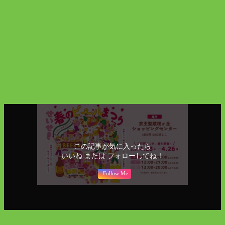
公式サイト
ニュース
イベント
お一人様
デート
京王聖蹟桜ヶ丘SC
聖蹟イベント
聖蹟ソロ
飲み
関戸
この記事が気に入ったら
いいね または フォローしてね！
Follow Me