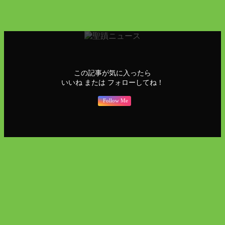
聖蹟ニュース
この記事が気に入ったら
いいね または フォローしてね！
Follow Me
聖蹟の魅力を、もっとたくさんの人へ！
URLをコピーしました！