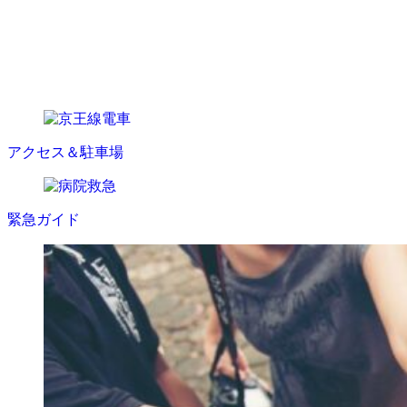
ト）」
🆕 【先出し予告】7/4（土）〜5（日）「26せいせき朝顔市（第44回
ふるさと多摩夏まつり）」開催へ！
💡 編集長イノウエの「今朝の独り言」
アクセス＆駐車場
緊急ガイド