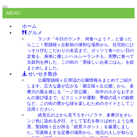
MENU
ホーム
グルメ
ランチ
「今日のランチ、何食べよう？」と迷った
らここ！聖蹟桜ヶ丘駅前の便利な場所から、住宅街にひ
っそり佇むこだわりの名店まで。ガッツリ食べたい日の
定食も、身体に優しいヘルシーランチも。実際に食べて
太鼓判を押した、この街の「美味しいお昼ごはん」を総
まとめしました。
せいせき散歩
公園
聖蹟桜ヶ丘周辺の公園情報をまとめてご紹介
します。広大な森が広がる「都立桜ヶ丘公園」から、多
摩川の風を感じる「一ノ宮公園」、街中の小さなお子さ
んの遊び場まで。ピクニックや運動、季節の花々の観察
など、この街の豊かな緑を楽しむためのガイドとしてご
活用ください。
絶景
丘の上から見下ろすパノラマ、多摩川をオレ
ンジ色に染める夕日、そして宝石を散りばめたような夜
景。聖蹟桜ヶ丘が誇る「絶景スポット」を厳選しまし
た。写真映えする定番の場所から、地元の人しか知らな