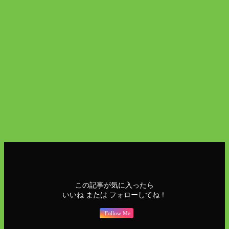
火曜日の朝って、なんとなく「週が始まって最初の本番日」
という感じがしませんか。月曜はまだ助走で、火曜から本格
始動——という気持ちで毎週過ごしています（笑）。
昨日開幕した7階ブリッジの写真展も、平日の今日は人が少
なくてゆったり鑑賞できます。そして明日はいよいよアイス
ランドの独立記念日。この街が一番アイスランドらしい空気
に包まれる2日間を、存分に楽しみましょう！
ニュース
聖蹟ニュース
この記事が気に入ったら
いいね または フォローしてね！
Follow Me