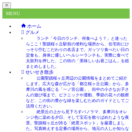
MENU
ホーム
グルメ
ランチ
「今日のランチ、何食べよう？」と迷った
らここ！聖蹟桜ヶ丘駅前の便利な場所から、住宅街にひ
っそり佇むこだわりの名店まで。ガッツリ食べたい日の
定食も、身体に優しいヘルシーランチも。実際に食べて
太鼓判を押した、この街の「美味しいお昼ごはん」を総
まとめしました。
せいせき散歩
公園
聖蹟桜ヶ丘周辺の公園情報をまとめてご紹介
します。広大な森が広がる「都立桜ヶ丘公園」から、多
摩川の風を感じる「一ノ宮公園」、街中の小さなお子さ
んの遊び場まで。ピクニックや運動、季節の花々の観察
など、この街の豊かな緑を楽しむためのガイドとしてご
活用ください。
絶景
丘の上から見下ろすパノラマ、多摩川をオレ
ンジ色に染める夕日、そして宝石を散りばめたような夜
景。聖蹟桜ヶ丘が誇る「絶景スポット」を厳選しまし
た。写真映えする定番の場所から、地元の人しか知らな